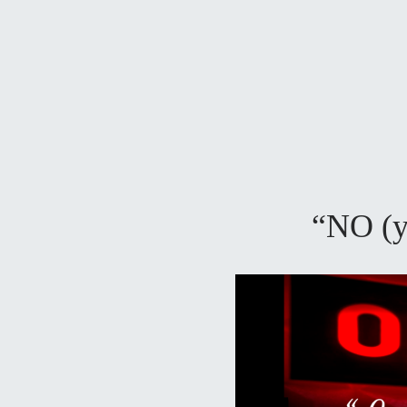
“NO (y